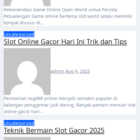
Rekomendasi Game Online Open World untuk Pecinta
Petualangan Game online bertema slot world selalu memiliki
tempat khusus di…
Uncategorized
Slot Online Gacor Hari Ini Trik dan Tips
admin
Aug 4, 2025
Permainan osg888 online menjadi semakin populer di
kalangan penggemar judi daring. Banyak pemain mencari slot
online gacor hari…
Uncategorized
Teknik Bermain Slot Gacor 2025