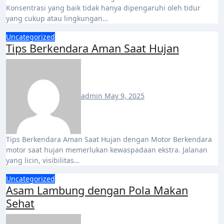
Konsentrasi yang baik tidak hanya dipengaruhi oleh tidur
yang cukup atau lingkungan…
Uncategorized
Tips Berkendara Aman Saat Hujan
admin
May 9, 2025
Tips Berkendara Aman Saat Hujan dengan Motor Berkendara
motor saat hujan memerlukan kewaspadaan ekstra. Jalanan
yang licin, visibilitas…
Uncategorized
Asam Lambung dengan Pola Makan
Sehat